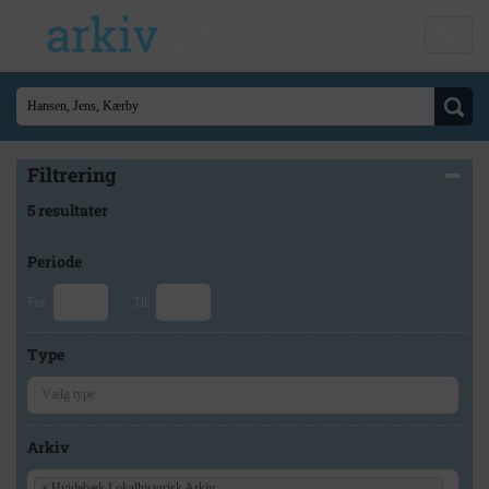
Filtrering
5 resultater
Periode
Fra
Til
Type
Arkiv
×
Hvidebæk Lokalhistorisk Arkiv