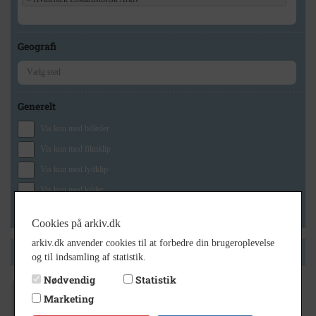
Geografi
Generelt
Vis kun med billeder
Vis kun med filmklip
Vis kun med lydklip
Vis kun med kilder
Vis kun med geo-tag
Cookies på arkiv.dk
arkiv.dk anvender cookies til at forbedre din brugeroplevelse
Side 1 af 1
og til indsamling af statistik.
Nødvendig
Statistik
Marketing
1840
- 2005