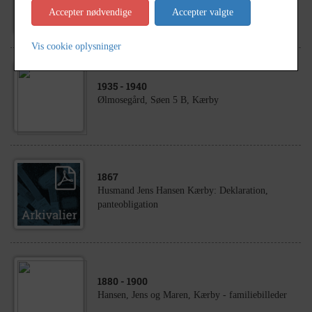
Gårdmand Jens Hansen Kærby: Privatarkiv.
Accepter nødvendige
Accepter valgte
Vis cookie oplysninger
1935
- 1940
Ølmosegård, Søen 5 B, Kærby
1867
Husmand Jens Hansen Kærby: Deklaration,
panteobligation
1880
- 1900
Hansen, Jens og Maren, Kærby - familiebilleder