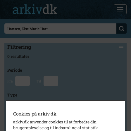
Filtrering
0 resultater
Periode
Fra
Til
Type
Cookies på arkiv.dk
Arkiv
arkiv.dk anvender cookies til at forbedre din
brugeroplevelse og til indsamling af statistik.
×
Vejrup Sognearkiv