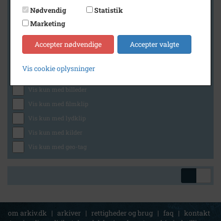
Nødvendig
Statistik
Marketing
Geografi
Accepter nødvendige
Accepter valgte
Vis cookie oplysninger
Generelt
Vis kun med billeder
Vis kun med filmklip
Vis kun med lydklip
Vis kun med kilder
Vis kun med geo-tag
om arkiv.dk
|
arkiver
|
rettigheder og brug
|
faq
|
kontakt