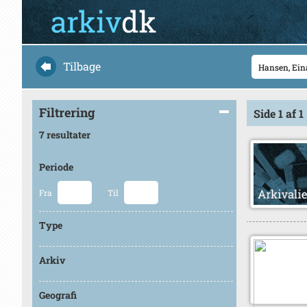
Tilbage
Filtrering
Side 1 af 1
7 resultater
Periode
Fra
Til
Type
Arkiv
Geografi