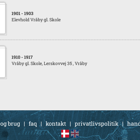
1901
- 1903
Elevhold Vråby gl. Skole
1910
- 1917
Vråby gl. Skole, Lerskovvej 35 , Vråby
 og brug
|
faq
|
kontakt
|
privatlivspolitik
|
hand