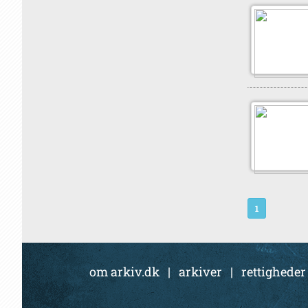
1
om arkiv.dk
|
arkiver
|
rettigheder