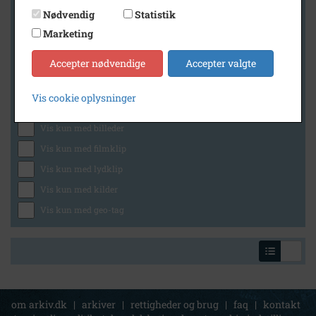
Nødvendig
Statistik
Marketing
Geografi
Accepter nødvendige
Accepter valgte
Vis cookie oplysninger
Generelt
Vis kun med billeder
Vis kun med filmklip
Vis kun med lydklip
Vis kun med kilder
Vis kun med geo-tag
om arkiv.dk
|
arkiver
|
rettigheder og brug
|
faq
|
kontakt