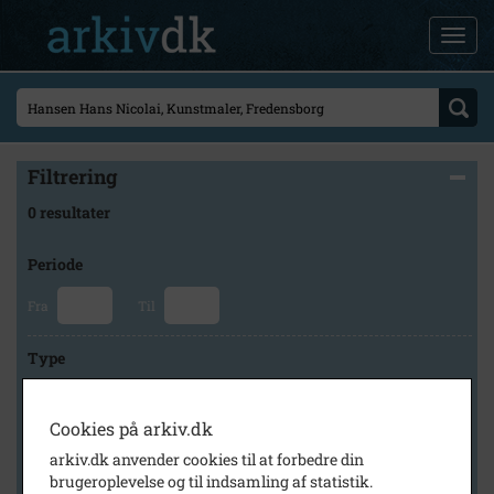
Filtrering
0 resultater
Periode
Fra
Til
Type
Cookies på arkiv.dk
Arkiv
arkiv.dk anvender cookies til at forbedre din
brugeroplevelse og til indsamling af statistik.
×
Fredensborg