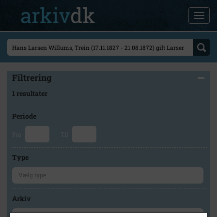
Filtrering
1 resultater
Periode
Fra
Til
Type
Arkiv
×
Historisk Arkiv Dragør