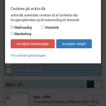
Cookies på arkiv.dk
arkiv.dk anvender cookies til at forbedre din
Geografi
brugeroplevelse og til indsamling af statistik.
Nødvendig
Statistik
Marketing
Generelt
Vis kun med billeder
Accepter nødvendige
Accepter valgte
Vis kun med filmklip
Vis cookie oplysninger
Vis kun med lydklip
Vis kun med kilder
Vis kun med geo-tag
Side 1 af 1
1862
- 1870
Trein Hans Svendsen Willums (1827-1872)