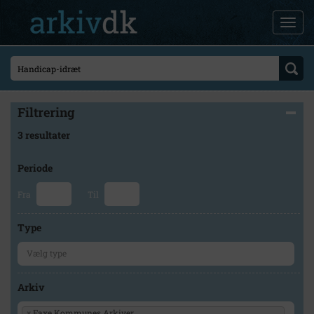
Filtrering
3 resultater
Periode
Fra
Til
Type
Arkiv
×
Faxe Kommunes Arkiver