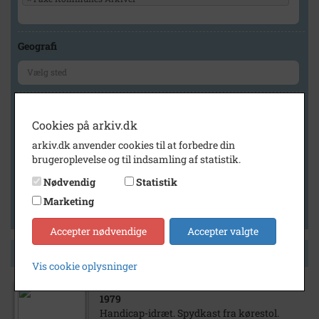
Geografi
Generelt
Cookies på arkiv.dk
Vis kun med billeder
arkiv.dk anvender cookies til at forbedre din
Vis kun med filmklip
brugeroplevelse og til indsamling af statistik.
Vis kun med lydklip
Nødvendig
Statistik
Vis kun med kilder
Marketing
Vis kun med geo-tag
Accepter nødvendige
Accepter valgte
Side 1 af 1
Vis cookie oplysninger
1979
Handicap-idræt. Spydkast fra kørestol.