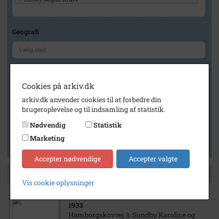
Geografi
Generelt
Cookies på arkiv.dk
Vis kun med billeder
arkiv.dk anvender cookies til at forbedre din
Vis kun med filmklip
brugeroplevelse og til indsamling af statistik.
Vis kun med lydklip
Nødvendig
Statistik
Vis kun med kilder
Marketing
Vis kun med geo-tag
Accepter nødvendige
Accepter valgte
Side 1 af 1
Vis cookie oplysninger
1933
Hamborgskovvej 3. Sundby Karoline og