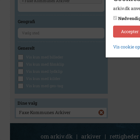
×
Faxe Kommunes Arkiver
arkiv.dk anve
Nødvendi
Geografi
Accepter
Vis cookie o
Generelt
Vis kun med billeder
Vis kun med filmklip
Vis kun med lydklip
Vis kun med kilder
Vis kun med geo-tag
Dine valg
Faxe Kommunes Arkiver
om arkiv.dk
|
arkiver
|
rettigheder