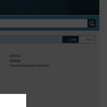
Liste
Kort
B15154
Billeder
Faxe Kommunes Arkiver