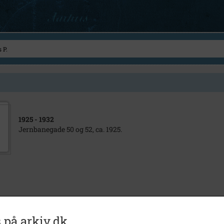
1925
- 1932
Jernbanegade 50 og 52, ca. 1925.
 på arkiv.dk