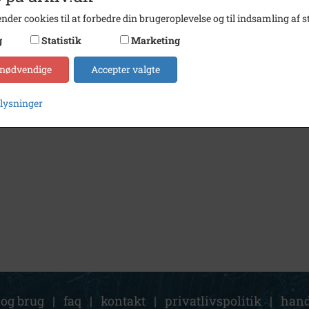
nder cookies til at forbedre din brugeroplevelse og til indsamling af st
g
Statistik
Marketing
 nødvendige
Accepter valgte
plysninger
 og brug
|
faq
|
kontakt
|
privatlivspolitik
|
hand