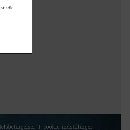
atistik.
elsbetingelser
|
cookie-indstillinger