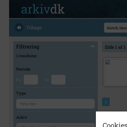
Tilbage
Filtrering
Side 1 af 1
1 resultater
Periode
Fra
Til
Type
1
Arkiv
Cookies