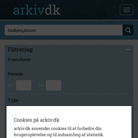
Filtrering
0 resultater
Periode
Fra
Til
Type
Cookies på arkiv.dk
Arkiv
arkiv.dk anvender cookies til at forbedre din
brugeroplevelse og til indsamling af statistik.
×
Lokalhistorisk Arkiv for Hvorslev Kommune