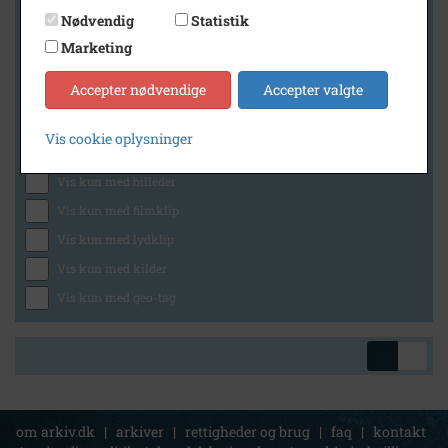
Nødvendig
Statistik
Marketing
Geografi
Accepter nødvendige
Accepter valgte
Vis cookie oplysninger
Generelt
Vis kun med billeder
Vis kun med filmklip
Vis kun med lydklip
Vis kun med kilder
Vis kun med geo-tag
om arkiv.dk
|
arkiver
|
rettigheder og brug
|
faq
|
kontakt