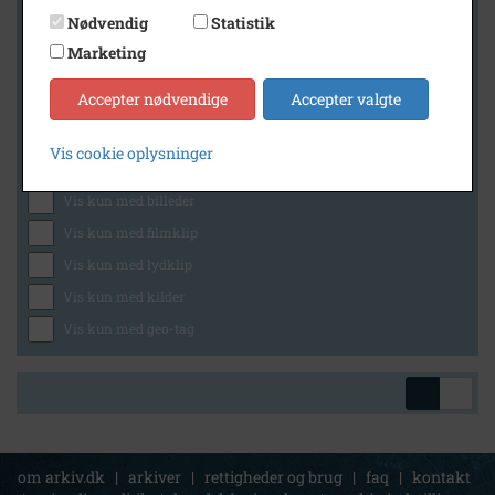
Nødvendig
Statistik
Marketing
Geografi
Accepter nødvendige
Accepter valgte
Vis cookie oplysninger
Generelt
Vis kun med billeder
Vis kun med filmklip
Vis kun med lydklip
Vis kun med kilder
Vis kun med geo-tag
om arkiv.dk
|
arkiver
|
rettigheder og brug
|
faq
|
kontakt