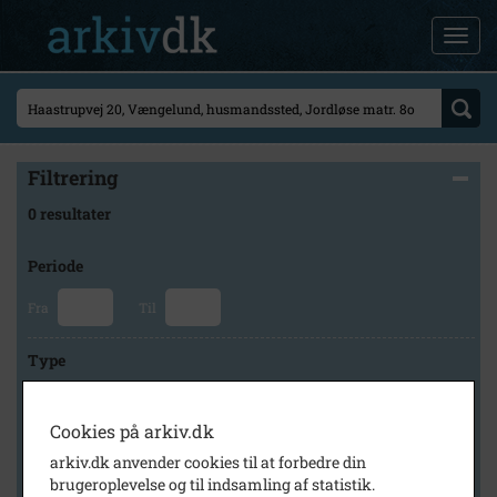
Filtrering
0 resultater
Periode
Fra
Til
Type
Cookies på arkiv.dk
Arkiv
arkiv.dk anvender cookies til at forbedre din
brugeroplevelse og til indsamling af statistik.
×
Jordløse-Trunderup Lokalhistoriske Arkiv