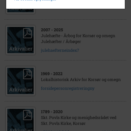
Lærer Kirsten Valborg Haar Korsør
2007
- 2025
Julehæfte - Årbog for Korsør og omegn
Julehæfter / Årbøger
julehaefterneindex7
1969
- 2022
Lokalhistorisk Arkiv for Korsør og omegn
forsidepersonregistreringny
1789
- 2020
Skt. Povls Kirke og menighedsrådet ved
Skt. Povls Kirke, Korsør