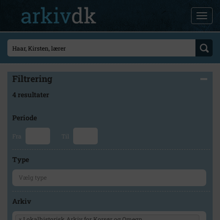
Filtrering
4 resultater
Periode
Fra
Til
Type
Arkiv
×
Lokalhistorisk Arkiv for Korsør og Omegn