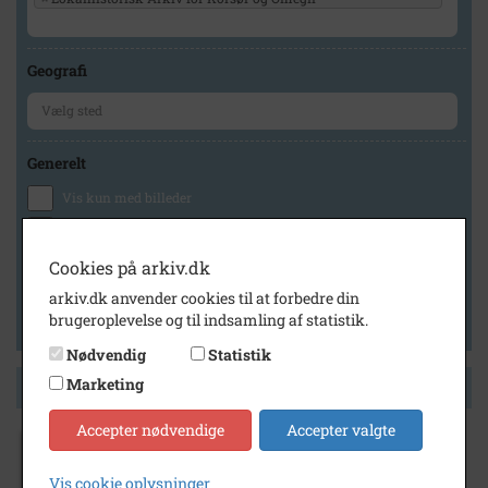
Geografi
Generelt
Vis kun med billeder
Vis kun med filmklip
Vis kun med lydklip
Cookies på arkiv.dk
Vis kun med kilder
arkiv.dk anvender cookies til at forbedre din
brugeroplevelse og til indsamling af statistik.
Vis kun med geo-tag
Nødvendig
Statistik
Marketing
Side 1 af 1
Accepter nødvendige
Accepter valgte
1975
- 2010
Vis cookie oplysninger