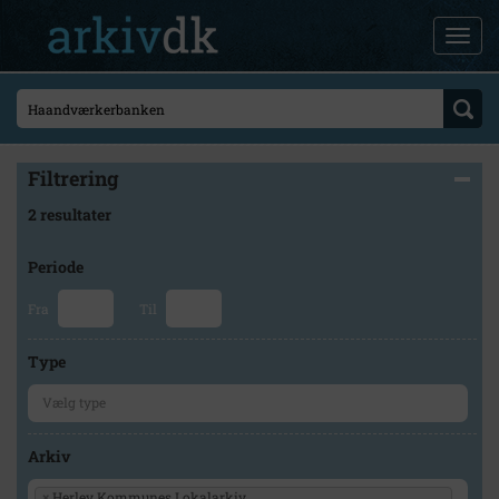
Filtrering
2 resultater
Periode
Fra
Til
Type
Arkiv
×
Herlev Kommunes Lokalarkiv