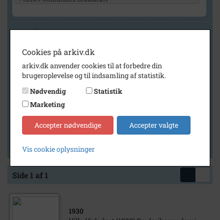
Geografi
Cookies på arkiv.dk
arkiv.dk anvender cookies til at forbedre din
Generelt
brugeroplevelse og til indsamling af statistik.
Vis kun med billeder
Nødvendig
Statistik
Vis kun med filmklip
Marketing
Vis kun med lydklip
Accepter nødvendige
Accepter valgte
Vis kun med kilder
Vis kun med geo-tag
Vis cookie oplysninger
Side 1 af 1
1930