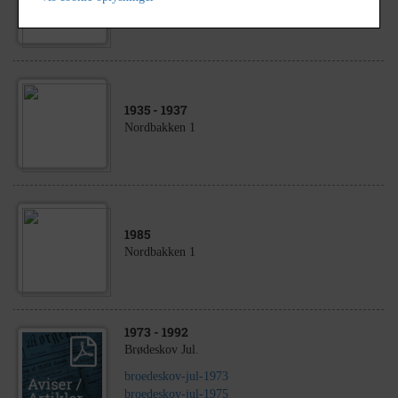
Nordbakken 1
1935
- 1937
Nordbakken 1
1985
Nordbakken 1
1973
- 1992
Brødeskov Jul.
broedeskov-jul-1973
broedeskov-jul-1975