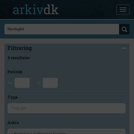
Filtrering
4 resultater
Periode
Fra
Til
Type
Arkiv
×
Brødeskov Lokalhistoriske Forening