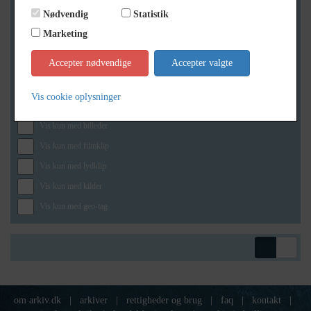
Nødvendig
Statistik
Marketing
Geografi
Accepter nødvendige
Accepter valgte
Vis cookie oplysninger
Generelt
Vis kun med billeder
Vis kun med filmklip
Vis kun med lydklip
Vis kun med kilder
Vis kun med geo-tag
om arkiv.dk
|
arkiver
|
rettigheder og brug
|
faq
|
kontakt
|