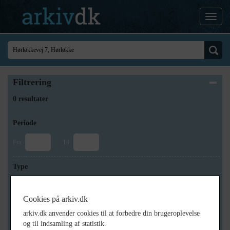
Filtrering
0 resultater
Periode
Fra
Til
Type
Cookies på arkiv.dk
Arkiv
arkiv.dk anvender cookies til at forbedre din brugeroplevelse
og til indsamling af statistik.
×
Svinninge Lokalhistoriske Arkiv