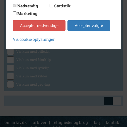
Nødvendig
Statistik
Marketing
Geografi
Accepter nødvendige
Accepter valgte
Vis cookie oplysninger
Generelt
Vis kun med billeder
Vis kun med filmklip
Vis kun med lydklip
Vis kun med kilder
Vis kun med geo-tag
om arkiv.dk
|
arkiver
|
rettigheder og brug
|
faq
|
kontakt