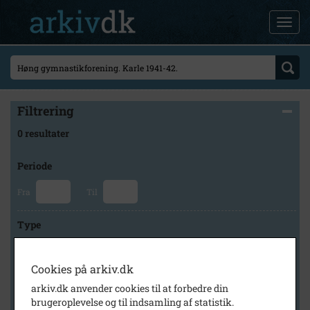
Filtrering
0 resultater
Periode
Fra
Til
Type
Cookies på arkiv.dk
Arkiv
arkiv.dk anvender cookies til at forbedre din
brugeroplevelse og til indsamling af statistik.
×
Høng Lokalhistoriske Arkiv