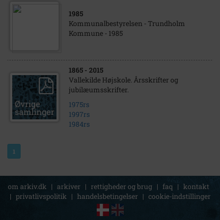
1985
Kommunalbestyrelsen - Trundholm
Kommune - 1985
1865
- 2015
Vallekilde Højskole. Årsskrifter og
jubilæumsskrifter.
1975rs
1997rs
1984rs
1
om arkiv.dk
|
arkiver
|
rettigheder og brug
|
faq
|
kontakt
|
privatlivspolitik
|
handelsbetingelser
|
cookie-indstillinger