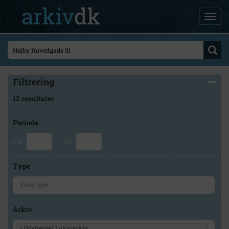
Filtrering
12 resultater
Periode
Fra
Til
Type
Arkiv
×
Odsherred Lokalarkiv