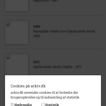
Højby Kro - 1987
1982
Rejsegilde i Højby hos Sjællandske Bank -
1982
1971
Sjællandske Bank i Højby - 1971
Cookies på arkiv.dk
arkiv.dk anvender cookies til at forbedre din
1982
brugeroplevelse og til indsamling af statistik.
Sjællandske Bank, Højby - Indvielse,
ansatte ved kasse og skranke 1982.
Nødvendig
Statistik