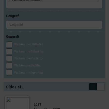
Geografi
Generelt
Vis kun med billeder
Vis kun med filmklip
Vis kun med lydklip
Vis kun med kilder
Vis kun med geo-tag
Side 1 af 1
1987