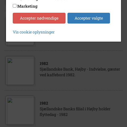
Marketing
Accepter nødvendige
Accepter valgte
1982
Sjællandske Bank, Højby - Rejsegilde,
Vis cookie oplysninger
håndværkere og gæster omkring bordet
1971.
1982
Sjællandske Bank, Højby - Indvielse, gæster
ved kaffebord 1982.
1982
Sjællandske Banks filial i Højby holder
flyttedag - 1982