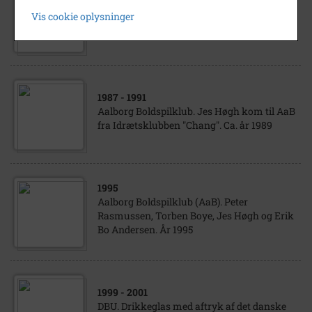
Aalborg Boldspilklub (AaB). Fodbold. Jes
Vis cookie oplysninger
Høgh. Midt i 1980'erne.
1987
- 1991
Aalborg Boldspilklub. Jes Høgh kom til AaB
fra Idrætsklubben "Chang". Ca. år 1989
1995
Aalborg Boldspilklub (AaB). Peter
Rasmussen, Torben Boye, Jes Høgh og Erik
Bo Andersen. År 1995
1999
- 2001
DBU. Drikkeglas med aftryk af det danske