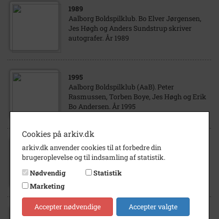
1989
Aalborg Boldspilklub. Bo Elver Jørgensen,
Jes Høgh og Anders Sundstrup skriver
autografer. År 1989
1995
Aalborg Boldspilklub (AaB). Peter
Rasmussen, Torben Boye, Jes Høgh og Erik
Bo Andersen. År 1995
Cookies på arkiv.dk
arkiv.dk anvender cookies til at forbedre din
1992
brugeroplevelse og til indsamling af statistik.
Aalborg Boldspilklub (AaB). Fodbold. Jes
Høgh. År 1992.
Nødvendig
Statistik
Marketing
Accepter nødvendige
Accepter valgte
1983
- 1987