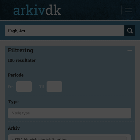
Filtrering
106 resultater
Periode
Fra
Til
Type
Arkiv
×
SIFA Idrætshistorisk Samling