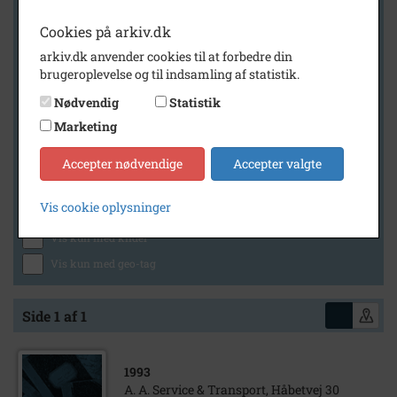
Cookies på arkiv.dk
arkiv.dk anvender cookies til at forbedre din
Geografi
brugeroplevelse og til indsamling af statistik.
Nødvendig
Statistik
Marketing
Generelt
Vis kun med billeder
Accepter nødvendige
Accepter valgte
Vis kun med filmklip
Vis cookie oplysninger
Vis kun med lydklip
Vis kun med kilder
Vis kun med geo-tag
Side 1 af 1
1993
A. A. Service & Transport, Håbetvej 30