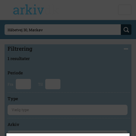
Filtrering
1 resultater
Periode
Fra
Til
Type
Arkiv
×
Holbæk Arkiverne/Jyderup