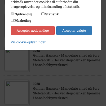
arkiv.dk anvender cookies til at forbedre din
brugeroplevelse og til indsamling af statistik.
Nødvendig
Statistik
1986
Marketing
Gunnar Hansen. - Mangeårig smed på Sorø
Stolefabrik. - Her ved drejebænken hjemme
Accepter nødvendige
Accepter valgte
i hans hobbyværksted.
Vis cookie oplysninger
1958
Gunnar Hansen. - Mangeårig smed på Sorø
Stolefabrik. - Her ved drejebænken hjemme
i hans hobbyværksted.
1958
Gunnar Hansen. - Mangeårig smed på Sorø
Stolefabrik. - Her ved drejebænken hjemme
i hans hobbyværksted.