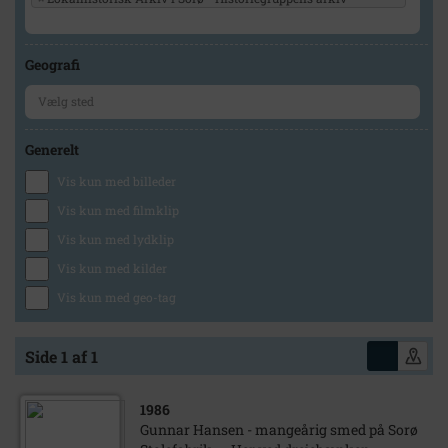
Geografi
Generelt
Vis kun med billeder
Vis kun med filmklip
Vis kun med lydklip
Vis kun med kilder
Vis kun med geo-tag
Side 1 af 1
1986
Gunnar Hansen - mangeårig smed på Sorø