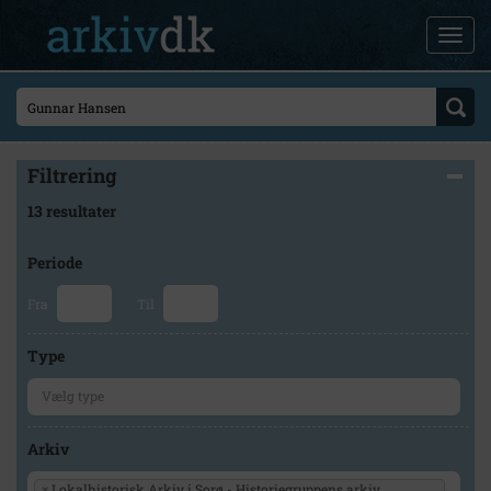
Filtrering
13 resultater
Periode
Fra
Til
Type
Arkiv
×
Lokalhistorisk Arkiv i Sorø - Historiegruppens arkiv