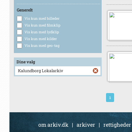
Generelt
Vis kun med billeder
Vis kun med filmklip
Vis kun med lydklip
Vis kun med kilder
Vis kun med geo-tag
Dine valg
Kalundborg Lokalarkiv
1
om arkiv.dk
|
arkiver
|
rettigheder