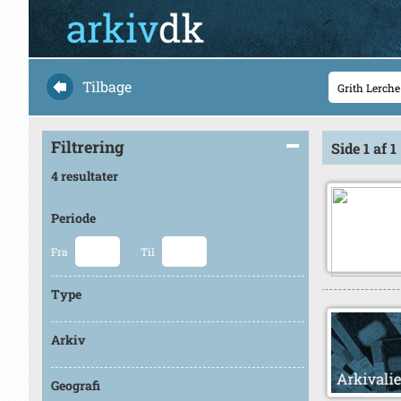
Tilbage
Filtrering
Side 1 af 1
4 resultater
Periode
Fra
Til
Type
Arkiv
Geografi