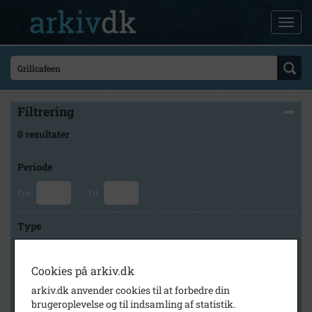
Filtrering
0 resultater
Periode
Fra
Til
Type
Cookies på arkiv.dk
Arkiv
arkiv.dk anvender cookies til at forbedre din
brugeroplevelse og til indsamling af statistik.
×
Holbæk-Arkiverne / Tølløse Lokalarkiv