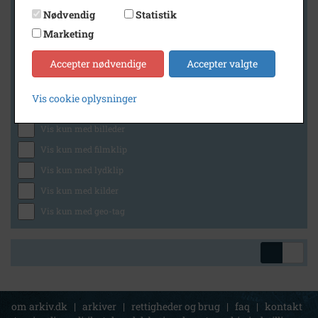
Nødvendig
Statistik
Marketing
Geografi
Accepter nødvendige
Accepter valgte
Vis cookie oplysninger
Generelt
Vis kun med billeder
Vis kun med filmklip
Vis kun med lydklip
Vis kun med kilder
Vis kun med geo-tag
om arkiv.dk
|
arkiver
|
rettigheder og brug
|
faq
|
kontakt