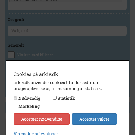
Geografi
Generelt
Vis kun med billeder
Vis kun med filmklip
Vis kun med lydklip
Cookies på arkiv.dk
Vis kun med kilder
arkiv.dk anvender cookies til at forbedre din
brugeroplevelse og til indsamling af statistik.
Vis kun med geo-tag
Nødvendig
Statistik
Marketing
Side 1 af 1
Accepter nødvendige
Accepter valgte
1930
- 1960
H. F. Nielsens Maskinfabrik, Haslev
Vis cookie oplysninger