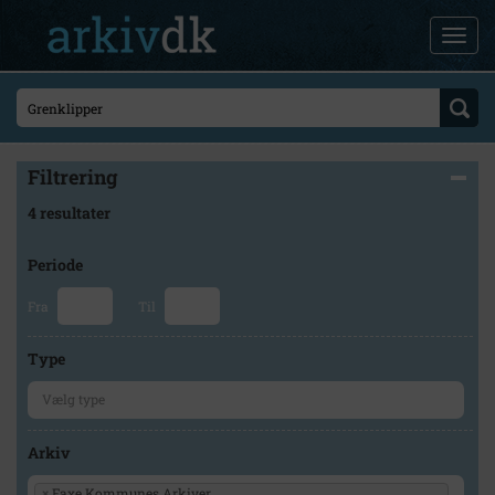
Filtrering
4 resultater
Periode
Fra
Til
Type
Arkiv
×
Faxe Kommunes Arkiver