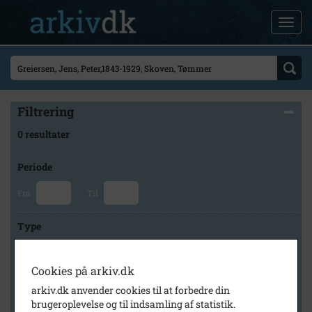
Filtrering
0 resultater
Periode
Fra
Til
Type
Cookies på arkiv.dk
Arkiv
arkiv.dk anvender cookies til at forbedre din
brugeroplevelse og til indsamling af statistik.
×
Frederikssund Lokalhistoriske Arkiver Jægerspris Arkiv