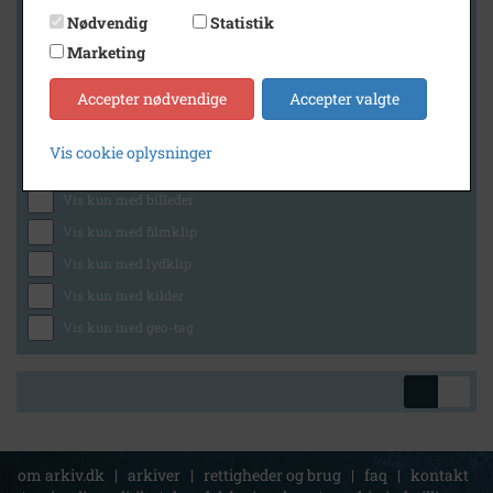
Nødvendig
Statistik
Marketing
Geografi
Accepter nødvendige
Accepter valgte
Vis cookie oplysninger
Generelt
Vis kun med billeder
Vis kun med filmklip
Vis kun med lydklip
Vis kun med kilder
Vis kun med geo-tag
om arkiv.dk
|
arkiver
|
rettigheder og brug
|
faq
|
kontakt