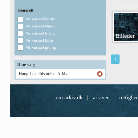
Generelt
Vis kun med billeder
Vis kun med filmklip
Vis kun med lydklip
Vis kun med kilder
Vis kun med geo-tag
1
Dine valg
Høng Lokalhistoriske Arkiv
om arkiv.dk
|
arkiver
|
rettighe