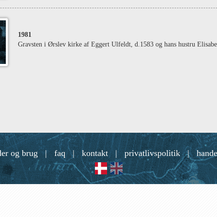
1981
Gravsten i Ørslev kirke af Eggert Ulfeldt, d.1583 og hans hustru Elisab
der og brug
|
faq
|
kontakt
|
privatlivspolitik
|
hande