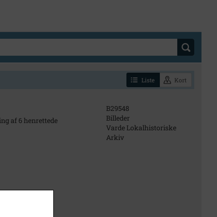
Liste
Kort
B29548
Billeder
ng af 6 henrettede
Varde Lokalhistoriske
Arkiv