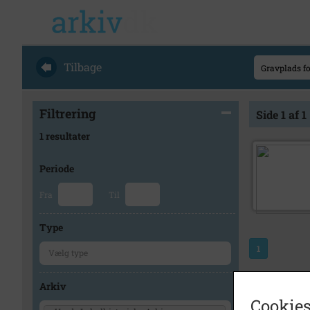
Tilbage
Filtrering
Side 1 af 1
1 resultater
Periode
Fra
Til
Type
1
Arkiv
Cookies