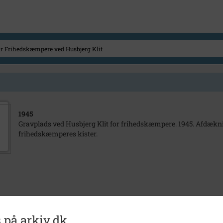
1945
Gravplads ved Husbjerg Klit for frihedskæmpere. 1945. Afdækni
frihedskæmperes kister.
 på arkiv.dk