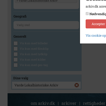
×
Varde Lokalhistoriske Arkiv
arkiv.dk anve
Nødvendi
Geografi
Accepter
Vis cookie o
Generelt
Vis kun med billeder
Vis kun med filmklip
Vis kun med lydklip
Vis kun med kilder
Vis kun med geo-tag
Dine valg
Varde Lokalhistoriske Arkiv
om arkiv.dk
|
arkiver
|
rettigheder