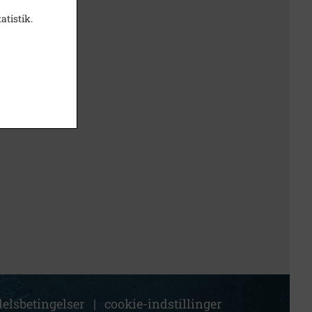
atistik.
elsbetingelser
|
cookie-indstillinger