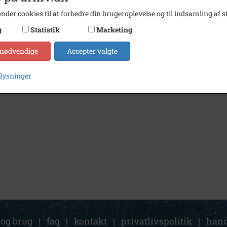
nder cookies til at forbedre din brugeroplevelse og til indsamling af st
g
Statistik
Marketing
 nødvendige
Accepter valgte
plysninger
 og brug
|
faq
|
kontakt
|
privatlivspolitik
|
hand