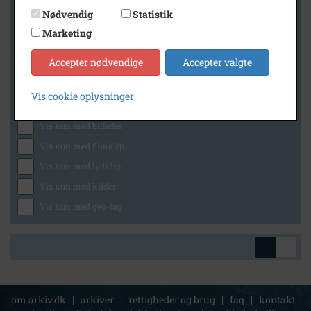
Nødvendig
Statistik
Marketing
Geografi
Accepter nødvendige
Accepter valgte
Vis cookie oplysninger
Generelt
Vis kun med billeder
Vis kun med filmklip
Vis kun med lydklip
Vis kun med kilder
Vis kun med geo-tag
om arkiv.dk
|
arkiver
|
rettigheder og brug
|
faq
|
kontakt