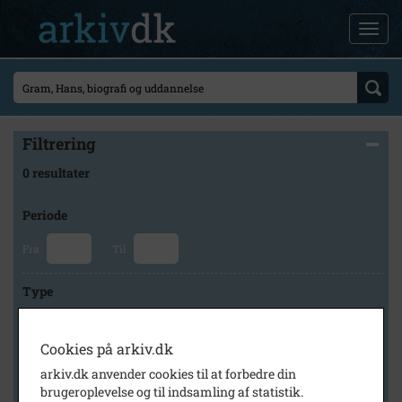
Filtrering
0 resultater
Periode
Fra
Til
Type
Cookies på arkiv.dk
Arkiv
arkiv.dk anvender cookies til at forbedre din
brugeroplevelse og til indsamling af statistik.
×
Brødrene Grams historiske arkiv og museum