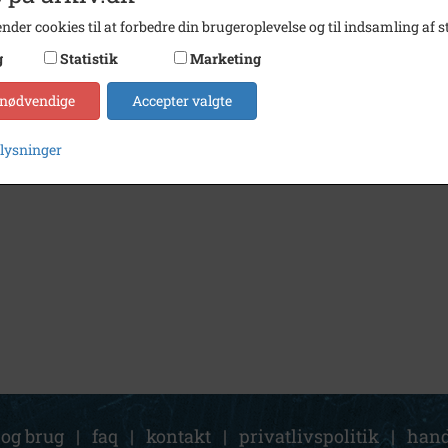
nder cookies til at forbedre din brugeroplevelse og til indsamling af st
g
Statistik
Marketing
 nødvendige
Accepter valgte
plysninger
 og brug
|
faq
|
kontakt
|
privatlivspolitik
|
hand