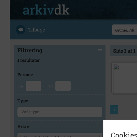
Tilbage
Filtrering
Side 1 af 1
1 resultater
Periode
Fra
Til
Type
1
Arkiv
Cookies