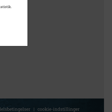
atistik.
elsbetingelser
|
cookie-indstillinger