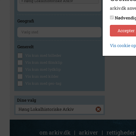
×
Høng Lokalhistoriske Arkiv
arkiv.dk anve
Nødvendi
Geografi
Accepter
Vis cookie o
Generelt
Vis kun med billeder
Vis kun med filmklip
Vis kun med lydklip
Vis kun med kilder
Vis kun med geo-tag
Dine valg
Høng Lokalhistoriske Arkiv
om arkiv.dk
|
arkiver
|
rettigheder