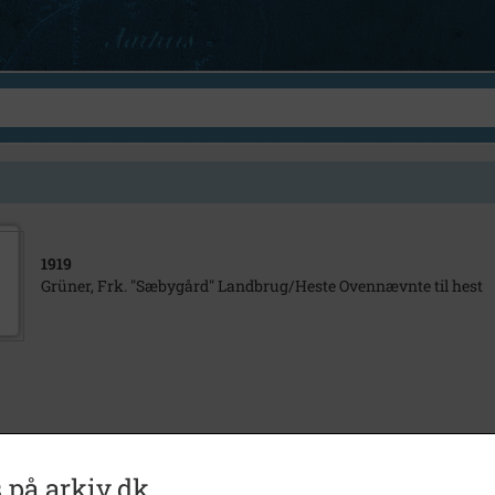
1919
Grüner, Frk. "Sæbygård" Landbrug/Heste Ovennævnte til hest
 på arkiv.dk