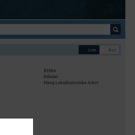
Liste
Kort
B2564
Billeder
Høng Lokalhistoriske Arkiv