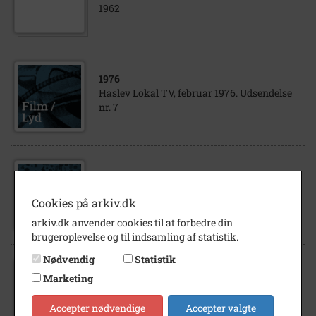
1962
1976
Haslev Lokal TV, februar 1976. Udsendelse
nr. 7
2019
På min tur rundt i byen 99
Cookies på arkiv.dk
arkiv.dk anvender cookies til at forbedre din
brugeroplevelse og til indsamling af statistik.
Nødvendig
Statistik
1952
Marketing
Lynge, Henriette og Chemnitz, Katrine i
grønlænderdragter
Accepter nødvendige
Accepter valgte