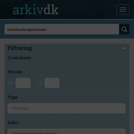
Filtrering
11 resultater
Periode
Fra
Til
Type
Arkiv
×
Faxe Kommunes Arkiver