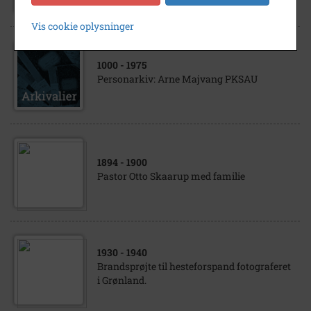
Vis cookie oplysninger
1000
- 1975
Personarkiv: Arne Majvang PKSAU
1894
- 1900
Pastor Otto Skaarup med familie
1930
- 1940
Brandsprøjte til hesteforspand fotograferet
i Grønland.