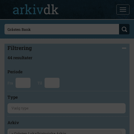
Filtrering
44 resultater
Periode
Fra
Til
Type
Arkiv
×
Gråsten Lokalhistoriske Arkiv