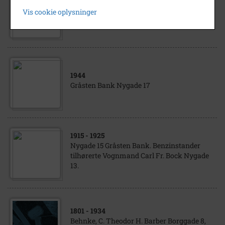
Gråsten Bank Deklarerer 9 % i udbytte for
Vis cookie oplysninger
1942
1944
Gråsten Bank Nygade 17
1915
- 1925
Nygade 15 Gråsten Bank. Benzinstander
tilhørerte Vognmand Carl Fr. Bock Nygade
13.
1801
- 1934
Behnke, C. Theodor H. Barber Borggade 8,