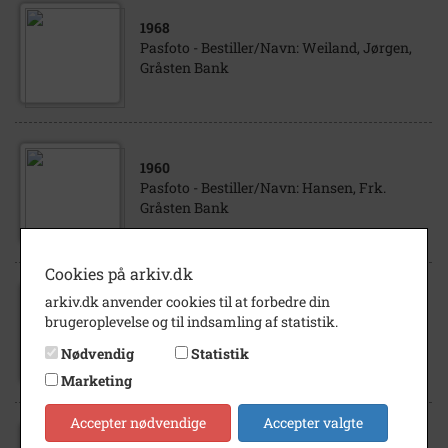
1968
Pasfoto - Bestiller/Navn: Weiland, Jørgen,
Gråsten Bank
1960
Pasfoto - Bestiller/Navn: Hansen, Frk.
Gråsten Bank
Cookies på arkiv.dk
arkiv.dk anvender cookies til at forbedre din
1970
brugeroplevelse og til indsamling af statistik.
Gråsten Bank tilslutter sig Sydbank
Nødvendig
Statistik
Marketing
Accepter nødvendige
Accepter valgte
1943