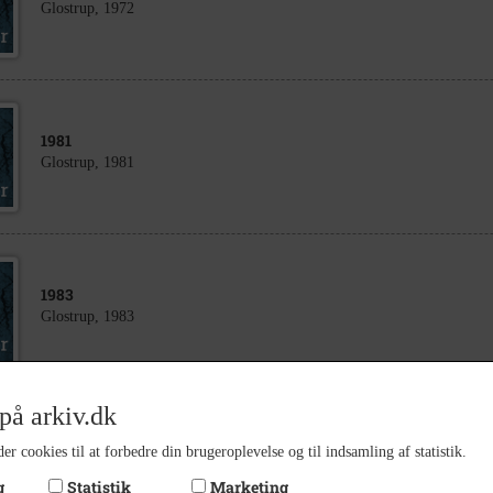
Glostrup, 1972
1981
Glostrup, 1981
1983
Glostrup, 1983
på arkiv.dk
1986
er cookies til at forbedre din brugeroplevelse og til indsamling af statistik.
Glostrup, 1986
g
Statistik
Marketing