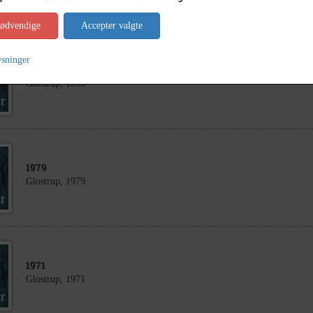
nødvendige
Accepter valgte
ysninger
1959
Glostrup, 1959
1979
Glostrup, 1979
1971
Glostrup, 1971