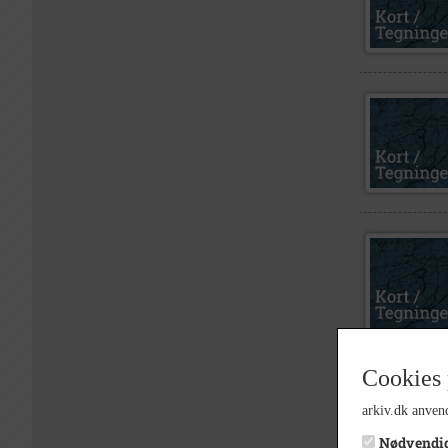
Cookies 
arkiv.dk anvend
Nødvendi