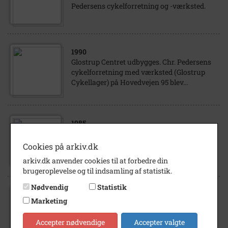
Pedersens cykelforretning og -værksted.
1990
Glostrup Centret udbygges. Chr. Pedersens
cykelforretning med værksted (Glostrup
Cykellager) på Hovedvejen 95 blev...
1985
Hovedvejen 95: Glostrup Cykellager. Også
Hovedvejen 97: Tv-studiet. Hovedvejen
Cookies på arkiv.dk
forrest på tværs.
arkiv.dk anvender cookies til at forbedre din
brugeroplevelse og til indsamling af statistik.
Nødvendig
Statistik
Marketing
1941
Glostrup Cykellager, Hovedvejen 95, 1941.
Accepter nødvendige
Accepter valgte