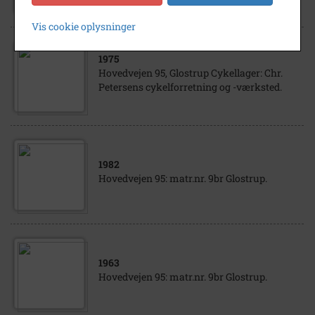
Vis cookie oplysninger
1975
Hovedvejen 95, Glostrup Cykellager: Chr.
Petersens cykelforretning og -værksted.
1982
Hovedvejen 95: matr.nr. 9br Glostrup.
1963
Hovedvejen 95: matr.nr. 9br Glostrup.