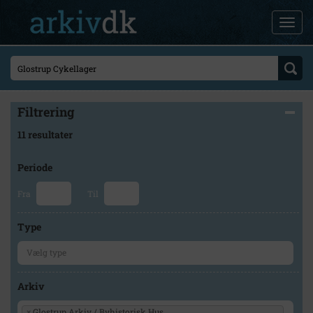
Filtrering
11 resultater
Periode
Fra
Til
Type
Arkiv
×
Glostrup Arkiv / Byhistorisk Hus