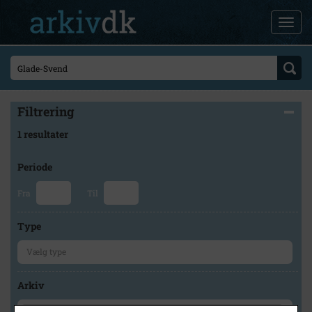
Filtrering
1 resultater
Periode
Fra
Til
Type
Arkiv
×
Holbæk-Arkiverne / Tølløse Lokalarkiv