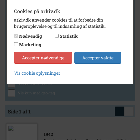
Cookies på arkiv.dk
arkiv.dk anvender cookies til at forbedre din
Geografi
brugeroplevelse og til indsamling af statistik.
Nødvendig
Statistik
Marketing
Generelt
Vis kun med billeder
Accepter nødvendige
Accepter valgte
Vis kun med filmklip
Vis cookie oplysninger
Vis kun med lydklip
Vis kun med kilder
Vis kun med geo-tag
Side 1 af 1
1942