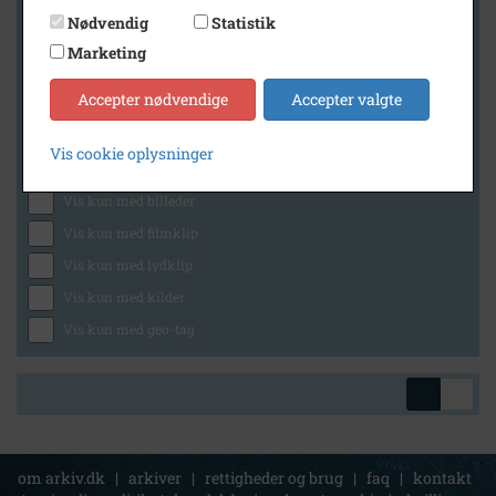
Nødvendig
Statistik
Marketing
Geografi
Accepter nødvendige
Accepter valgte
Vis cookie oplysninger
Generelt
Vis kun med billeder
Vis kun med filmklip
Vis kun med lydklip
Vis kun med kilder
Vis kun med geo-tag
om arkiv.dk
|
arkiver
|
rettigheder og brug
|
faq
|
kontakt