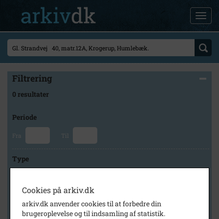
Filtrering
0 resultater
Periode
Fra
Til
Type
Cookies på arkiv.dk
Arkiv
arkiv.dk anvender cookies til at forbedre din
brugeroplevelse og til indsamling af statistik.
×
Fredensborg