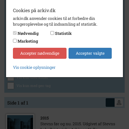
Cookies på arkiv.dk
arkiv.dk anvender cookies til at forbedre din
Geografi
brugeroplevelse og til indsamling af statistik.
Nødvendig
Statistik
Marketing
Generelt
Vis kun med billeder
Accepter nødvendige
Accepter valgte
Vis kun med filmklip
Vis cookie oplysninger
Vis kun med lydklip
Vis kun med kilder
Vis kun med geo-tag
Side 1 af 1
2015
Stevns før og nu. 2015. Udgivet af Stevns