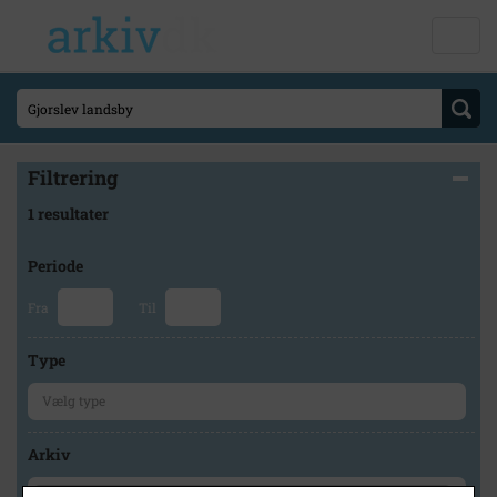
Filtrering
1 resultater
Periode
Fra
Til
Type
Arkiv
×
Stevns Lokalhistoriske Arkiv