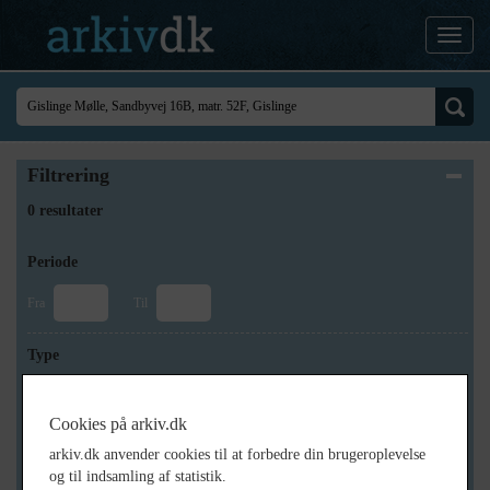
Filtrering
0 resultater
Periode
Fra
Til
Type
Cookies på arkiv.dk
Arkiv
arkiv.dk anvender cookies til at forbedre din brugeroplevelse
og til indsamling af statistik.
×
Svinninge Lokalhistoriske Arkiv