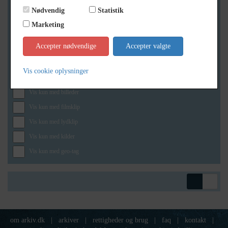
Nødvendig
Statistik
Marketing
Geografi
Accepter nødvendige
Accepter valgte
Vis cookie oplysninger
Generelt
Vis kun med billeder
Vis kun med filmklip
Vis kun med lydklip
Vis kun med kilder
Vis kun med geo-tag
om arkiv.dk
|
arkiver
|
rettigheder og brug
|
faq
|
kontakt
|