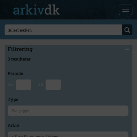
Filtrering
3 resultater
Periode
Fra
Til
Type
Arkiv
×
Faxe Kommunes Arkiver