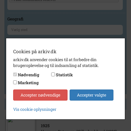
Geografi
Generelt
Cookies på arkiv.dk
Vis kun med billeder
arkiv.dk anvender cookies til at forbedre din
Vis kun med filmklip
brugeroplevelse og til indsamling af statistik.
Vis kun med lydklip
Nødvendig
Statistik
Vis kun med kilder
Marketing
Vis kun med geo-tag
Accepter nødvendige
Accepter valgte
Side 1 af 1
Vis cookie oplysninger
1925