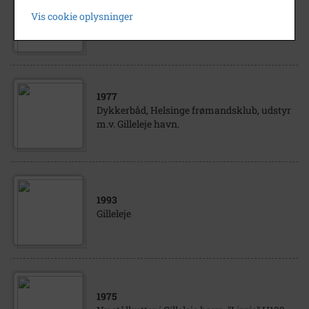
1980
Vis cookie oplysninger
Gilleleje havn - vartegn - 1980 - 10 stk.
1977
Dykkerbåd, Helsinge frømandsklub, udstyr
m.v. Gilleleje havn.
1993
Gilleleje
1975