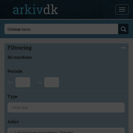
Filtrering
36 resultater
Periode
Fra
Til
Type
Arkiv
×
Lokalarkivet Alsønderup -Tjæreby