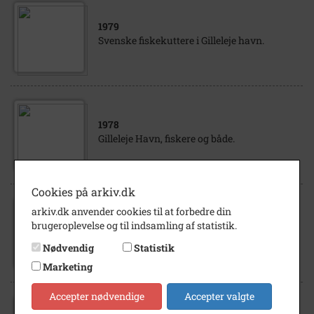
1979
Svenske fiskekuttere i Gilleleje havn.
1978
Gilleleje Havn, fiskere og både.
Cookies på arkiv.dk
arkiv.dk anvender cookies til at forbedre din
1976
brugeroplevelse og til indsamling af statistik.
Silderøgning Leif Jensen og frue ryger sild,
Gilleleje Havn, Gilleleje.
Nødvendig
Statistik
Marketing
Accepter nødvendige
Accepter valgte