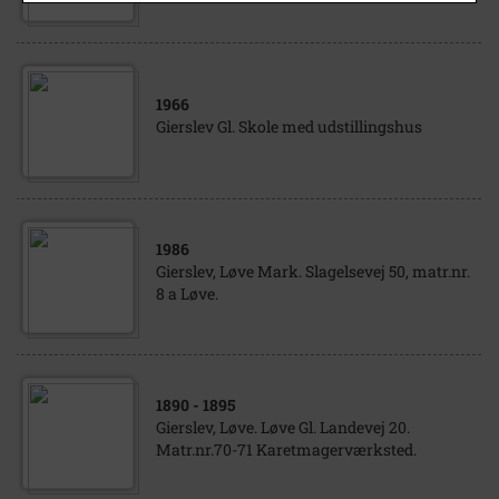
1966
Gierslev Gl. Skole med udstillingshus
1986
Gierslev, Løve Mark. Slagelsevej 50, matr.nr.
8 a Løve.
1890
- 1895
Gierslev, Løve. Løve Gl. Landevej 20.
Matr.nr.70-71 Karetmagerværksted.