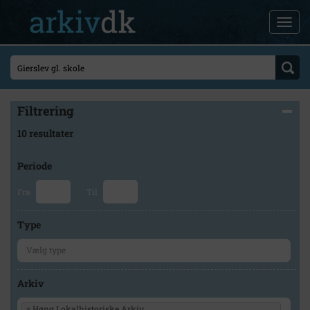
Filtrering
10 resultater
Periode
Fra
Til
Type
Arkiv
×
Høng Lokalhistoriske Arkiv