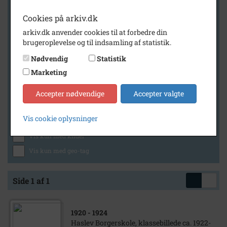
Cookies på arkiv.dk
arkiv.dk anvender cookies til at forbedre din
Geografi
brugeroplevelse og til indsamling af statistik.
Nødvendig
Statistik
Marketing
Generelt
Vis kun med billeder
Accepter nødvendige
Accepter valgte
Vis kun med filmklip
Vis cookie oplysninger
Vis kun med lydklip
Vis kun med kilder
Vis kun med geo-tag
Side 1 af 1
1920
- 1924
Haslev Borgerskole, klassebillede ca. 1922-