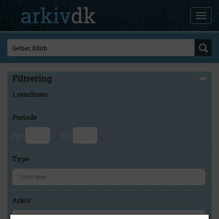
Filtrering
1 resultater
Periode
Fra
Til
Type
Arkiv
×
Faxe Kommunes Arkiver