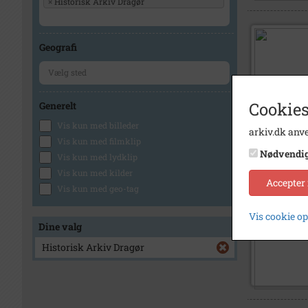
×
Historisk Arkiv Dragør
Geografi
Cookies
Generelt
Vis kun med billeder
arkiv.dk anve
Vis kun med filmklip
Nødvendi
Vis kun med lydklip
Vis kun med kilder
Accepter
Vis kun med geo-tag
Vis cookie o
Dine valg
Historisk Arkiv Dragør