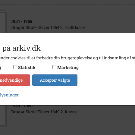
1954
- 1955
Dragør Skole Elever 1954 2. realklasse
 på arkiv.dk
nder cookies til at forbedre din brugeroplevelse og til indsamling af st
1951
- 1952
g
Statistik
Marketing
Dragør Skole. 4 klasse 1951.
 nødvendige
Accepter valgte
plysninger
1949
- 1950
Dragør Skole Elever 1949 2. klasse