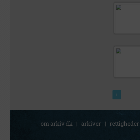
1
om arkiv.dk
|
arkiver
|
rettigheder