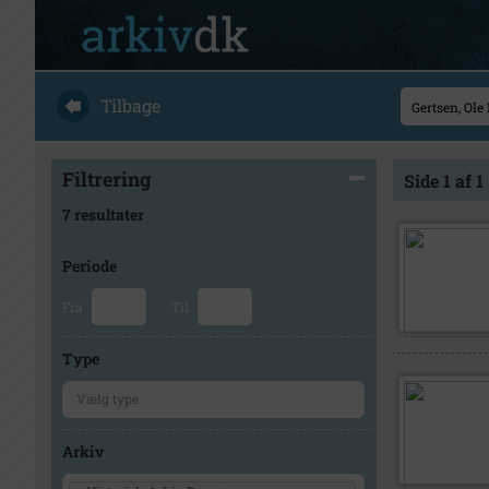
Tilbage
Filtrering
Side 1 af 1
7 resultater
Periode
Fra
Til
Type
Arkiv