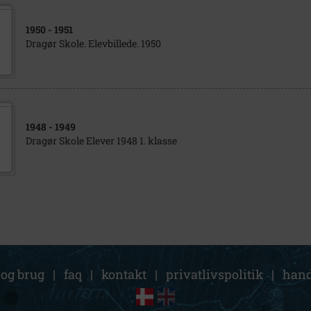
1950
- 1951
Dragør Skole. Elevbillede. 1950
1948
- 1949
Dragør Skole Elever 1948 1. klasse
 og brug
|
faq
|
kontakt
|
privatlivspolitik
|
hand