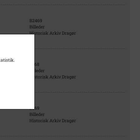
B2469
Billeder
Historisk Arkiv Dragør
atistik.
B568
Billeder
Historisk Arkiv Dragør
B569
Billeder
Historisk Arkiv Dragør