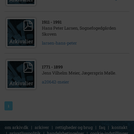
1911
- 1991
Hans Peter Larsen, Sognefogedgården
Skoven
larsen-hans-peter
1771
- 1899
Jens Vilhelm Meier, Jægerspris Mølle.
a20642-meier
1
om arkiv.dk
|
arkiver
|
rettigheder og brug
|
faq
|
kontakt
|
privatlivspolitik
|
handelsbetingelser
|
cookie-indstillinger