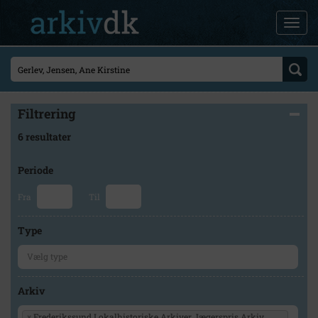
Filtrering
6 resultater
Periode
Fra
Til
Type
Arkiv
×
Frederikssund Lokalhistoriske Arkiver Jægerspris Arkiv