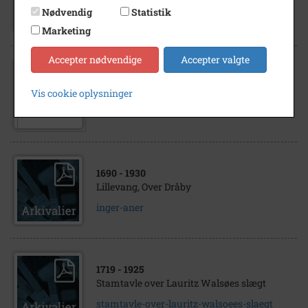
Ane Kirstine Jensen
Nødvendig
Statistik
Marketing
Accepter nødvendige
Accepter valgte
1920
- 1923
Jens og Ane Marie Pedersen,
Vis cookie oplysninger
Mademosegård Gerlev
1690
- 1930
Lillevang, Over Dråby
inger-aner
1719
- 1925
Stamtavle over Lauritz Walsøes slægt
stamtavle-over-lauritz-walsoees-slaegt