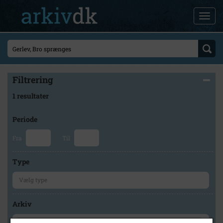
Filtrering
1 resultater
Periode
Fra
Til
Type
Arkiv
×
Lokalarkivet Alsønderup -Tjæreby