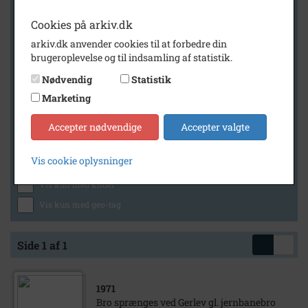
Cookies på arkiv.dk
arkiv.dk anvender cookies til at forbedre din
Geografi
brugeroplevelse og til indsamling af statistik.
Nødvendig
Statistik
Marketing
Generelt
Vis kun med billeder
Accepter nødvendige
Accepter valgte
Vis kun med filmklip
Vis cookie oplysninger
Vis kun med lydklip
Vis kun med kilder
Vis kun med geo-tag
Side 1 af 1
1971
Bro sprænges ved Gerlev gl. jernbanebro