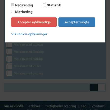
Nødvendig
Statistik
Marketing
Geografi
Accepter nødvendige
Accepter valgte
Vis cookie oplysninger
Generelt
Vis kun med billeder
Vis kun med filmklip
Vis kun med lydklip
Vis kun med kilder
Vis kun med geo-tag
om arkiv.dk
|
arkiver
|
rettigheder og brug
|
faq
|
kontakt