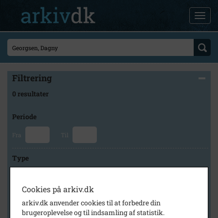
Filtrering
0 resultater
Periode
Fra
Til
Type
Cookies på arkiv.dk
Arkiv
arkiv.dk anvender cookies til at forbedre din
brugeroplevelse og til indsamling af statistik.
×
Faxe Kommunes Arkiver