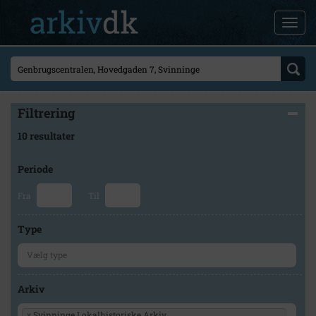
Filtrering
10 resultater
Periode
Fra
Til
Type
Arkiv
×
Svinninge Lokalhistoriske Arkiv