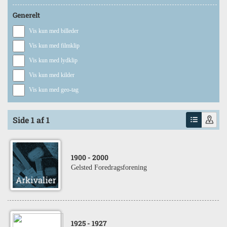
Generelt
Vis kun med billeder
Vis kun med filmklip
Vis kun med lydklip
Vis kun med kilder
Vis kun med geo-tag
Side 1 af 1
1900
- 2000
Gelsted Foredragsforening
1925
- 1927