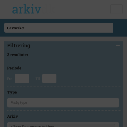
Filtrering
3 resultater
Periode
Fra
Til
Type
Arkiv
×
Faxe Kommunes Arkiver