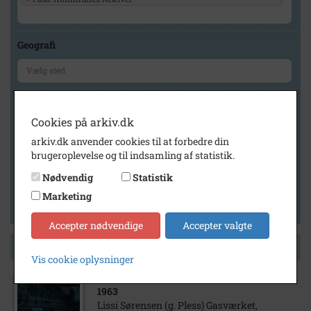
Geografi
Generelt
Cookies på arkiv.dk
Vis kun med billeder
arkiv.dk anvender cookies til at forbedre din
Vis kun med filmklip
brugeroplevelse og til indsamling af statistik.
Vis kun med lydklip
Nødvendig
Statistik
Vis kun med kilder
Marketing
Vis kun med geo-tag
Accepter nødvendige
Accepter valgte
Side 1 af 1
Vis cookie oplysninger
1963
Lissi Sørensen (g. Pless) Gasværket,