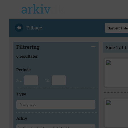
Tilbage
Filtrering
Side 1 af 1
6 resultater
Periode
Fra
Til
Type
Arkiv