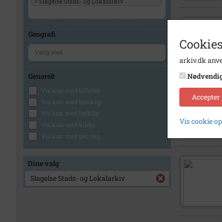
×
Slagelse Stads- og Lokalarkiv
Geografi
Cookies
arkiv.dk anve
Generelt
Nødvendi
Vis kun med billeder
Accepter
Vis kun med filmklip
Vis kun med lydklip
Vis cookie o
Vis kun med kilder
Vis kun med geo-tag
Dine valg
Slagelse Stads- og Lokalarkiv