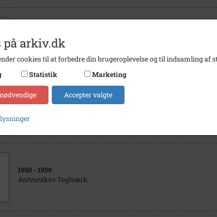
1900
- 1930
 på arkiv.dk
Smedegades mølle. Garvergården før 1857
nder cookies til at forbedre din brugeroplevelse og til indsamling af st
g
Statistik
Marketing
 nødvendige
Accepter valgte
1900
- 1930
Garvergården set fra syd (matr. nr. 55ab) Smedegade
plysninger
1950
- 1959
Antvorskov Teglværk