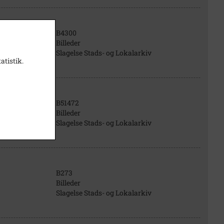
B4300
Billeder
Slagelse Stads- og Lokalarkiv
atistik.
B51472
Billeder
Slagelse Stads- og Lokalarkiv
B273
Billeder
Slagelse Stads- og Lokalarkiv