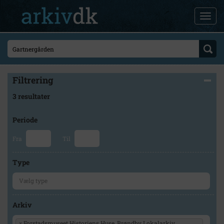
Filtrering
3 resultater
Periode
Fra
Til
Type
Arkiv
×
Forstadsmuseet Historiens Huse, Brøndby Lokalarkiv