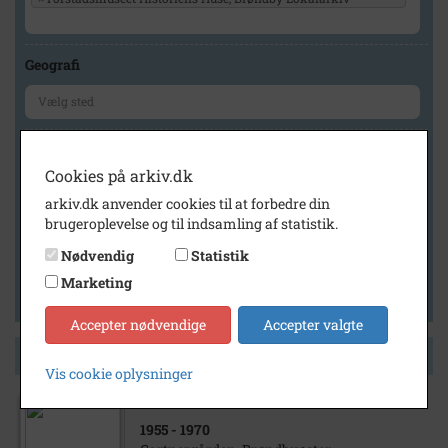
Geografi
Generelt
Cookies på arkiv.dk
Vis kun med billeder
arkiv.dk anvender cookies til at forbedre din
Vis kun med filmklip
brugeroplevelse og til indsamling af statistik.
Vis kun med lydklip
Nødvendig
Statistik
Vis kun med kilder
Marketing
Vis kun med geo-tag
Accepter nødvendige
Accepter valgte
Side 1 af 1
Vis cookie oplysninger
1955
- 1970