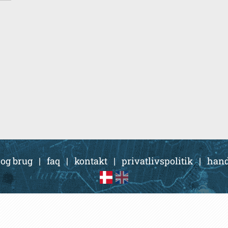
 og brug
|
faq
|
kontakt
|
privatlivspolitik
|
hand