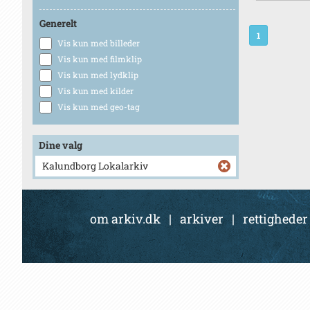
Generelt
1
Vis kun med billeder
Vis kun med filmklip
Vis kun med lydklip
Vis kun med kilder
Vis kun med geo-tag
Dine valg
Kalundborg Lokalarkiv
om arkiv.dk
|
arkiver
|
rettigheder