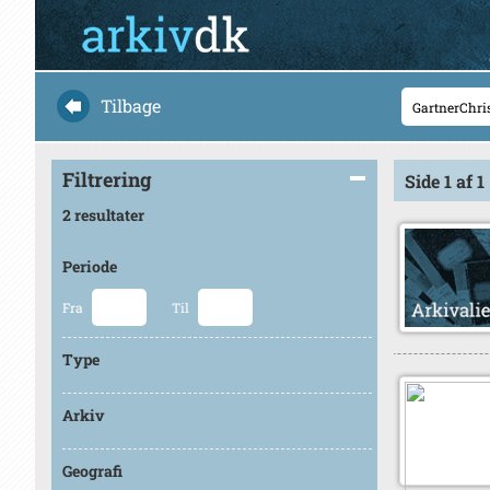
Tilbage
Filtrering
Side 1 af 1
2 resultater
Periode
Fra
Til
Type
Arkiv
Geografi