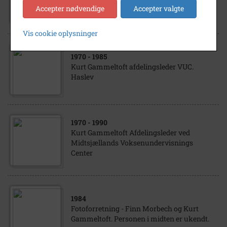
Kurt Gammeltoft
Accepter nødvendige
Accepter valgte
Vis cookie oplysninger
1970
- 1985
Kurt Gammeltoft afdelingsleder VUC.
Haslev
1970
- 1990
Kurt Gammeltoft Afdelingsleder ved
Midtsjællands Voksenundervisnings
Center
1984
Fotoforretning - Finn Morbech og Kurt
Gammeltoft. Personen i midten er ukendt.