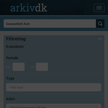
Filtrering
5 resultater
Periode
Fra
Til
Type
Arkiv
×
Faxe Kommunes Arkiver