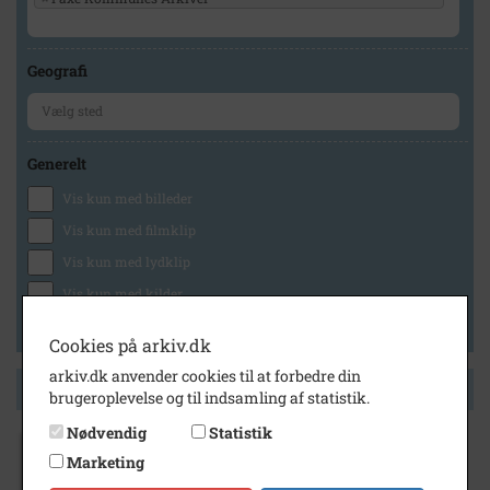
Geografi
Generelt
Vis kun med billeder
Vis kun med filmklip
Vis kun med lydklip
Vis kun med kilder
Vis kun med geo-tag
Cookies på arkiv.dk
arkiv.dk anvender cookies til at forbedre din
Side 1 af 1
brugeroplevelse og til indsamling af statistik.
Nødvendig
Statistik
Marketing
1970
- 1990